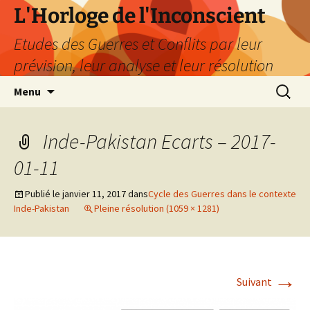
Aller
L'Horloge de l'Inconscient
au
Etudes des Guerres et Conflits par leur
contenu
prévision, leur analyse et leur résolution
Recherc
Menu
Inde-Pakistan Ecarts – 2017-
01-11
Publié le
janvier 11, 2017
dans
Cycle des Guerres dans le contexte
Inde-Pakistan
Pleine résolution (1059 × 1281)
→
Suivant