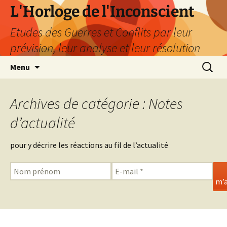
Aller
L'Horloge de l'Inconscient
au
Etudes des Guerres et Conflits par leur
contenu
prévision, leur analyse et leur résolution
Recherc
Menu
Archives de catégorie : Notes
d’actualité
pour y décrire les réactions au fil de l’actualité