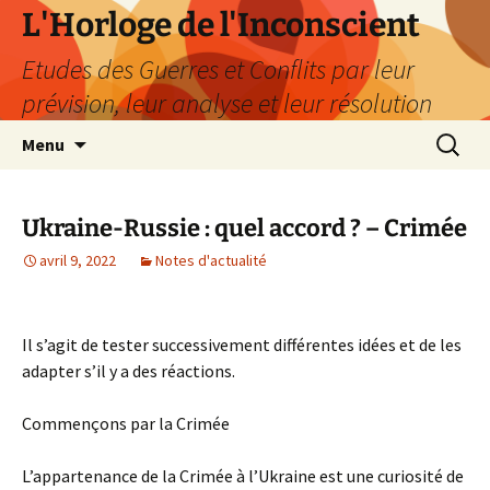
Aller
L'Horloge de l'Inconscient
au
Etudes des Guerres et Conflits par leur
contenu
prévision, leur analyse et leur résolution
Recherc
Menu
Ukraine-Russie : quel accord ? – Crimée
avril 9, 2022
Notes d'actualité
Il s’agit de tester successivement différentes idées et de les
adapter s’il y a des réactions.
Commençons par la Crimée
L’appartenance de la Crimée à l’Ukraine est une curiosité de