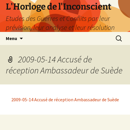
Aller
L'Horloge de l'Inconscient
au
Etudes des Guerres et Conflits par leur
contenu
prévision, leur analyse et leur résolution
Recherc
Menu
2009-05-14 Accusé de
réception Ambassadeur de Suède
2009-05-14 Accusé de réception Ambassadeur de Suède