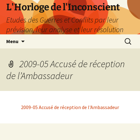
Aller
L'Horloge de l'Inconscient
au
Etudes des Guerres et Conflits par leur
contenu
prévision, leur analyse et leur résolution
Recherc
Menu
2009-05 Accusé de réception
de l’Ambassadeur
2009-05 Accusé de réception de l'Ambassadeur