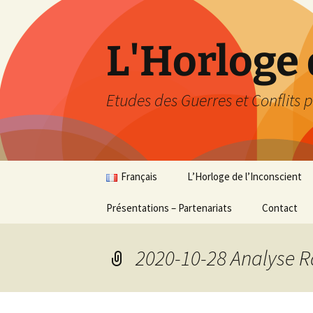
Aller
au
contenu
L'Horloge 
Etudes des Guerres et Conflits p
Français
L’Horloge de l’Inconscient
Présentations – Partenariats
Français
Synthèse
Contact
English
Les Retours du passé
2020-10-28 Analyse 
Analyse en relatif