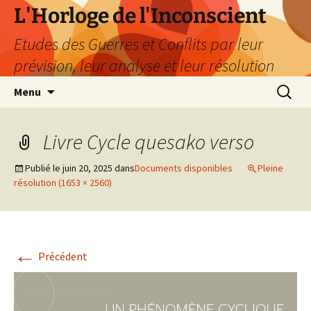
Aller
L'Horloge de l'Inconscient
au
Etudes des Guerres et Conflits par leur
contenu
prévision, leur analyse et leur résolution
Recherc
Menu
Livre Cycle quesako verso
Publié le
juin 20, 2025
dans
Documents disponibles
Pleine
résolution (1653 × 2560)
←
Précédent