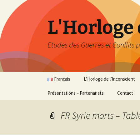
Aller
au
contenu
L'Horloge 
Etudes des Guerres et Conflits p
Français
L’Horloge de l’Inconscient
Présentations – Partenariats
Français
Synthèse
Contact
English
Les Retours du passé
FR Syrie morts – Tabl
Analyse en relatif