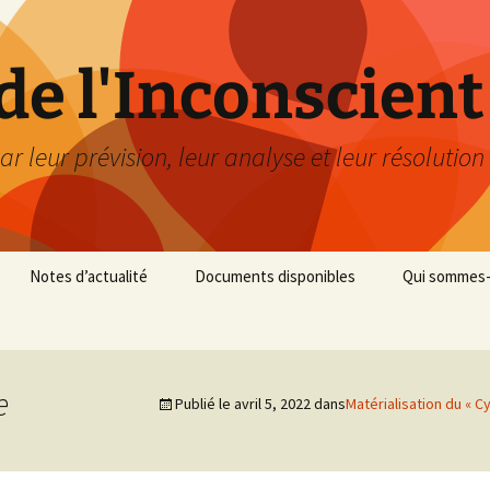
de l'Inconscient
ar leur prévision, leur analyse et leur résolution
Notes d’actualité
Documents disponibles
Qui sommes-
e
Publié le
avril 5, 2022
dans
Matérialisation du « C
11 Septembre 2001
Gilets Jaunes: Analyse en
Relatif