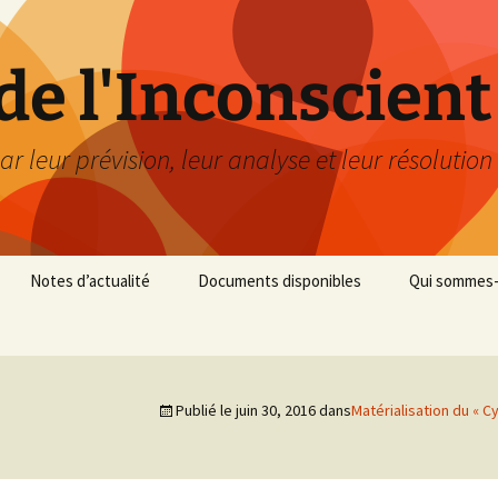
de l'Inconscient
ar leur prévision, leur analyse et leur résolution
Notes d’actualité
Documents disponibles
Qui sommes-
Publié le
juin 30, 2016
dans
Matérialisation du « C
11 Septembre 2001
Gilets Jaunes: Analyse en
Relatif