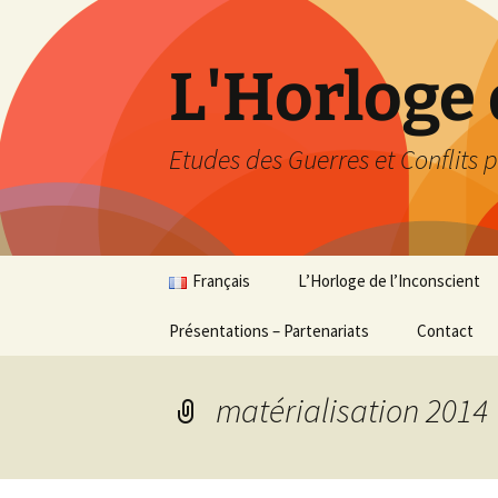
Aller
au
contenu
L'Horloge 
Etudes des Guerres et Conflits p
Français
L’Horloge de l’Inconscient
Présentations – Partenariats
Français
Synthèse
Contact
English
Les Retours du passé
matérialisation 2014
Analyse en relatif