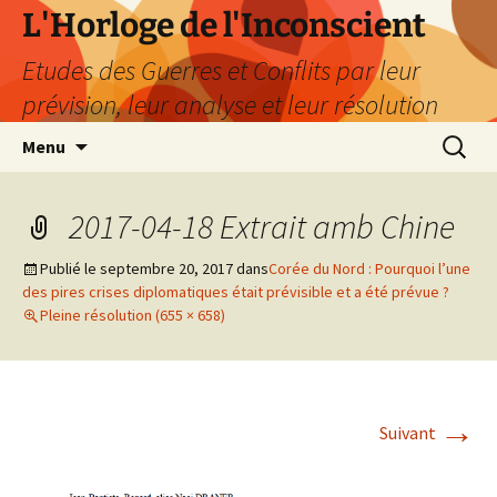
Aller
L'Horloge de l'Inconscient
au
Etudes des Guerres et Conflits par leur
contenu
prévision, leur analyse et leur résolution
Recherc
Menu
2017-04-18 Extrait amb Chine
Publié le
septembre 20, 2017
dans
Corée du Nord : Pourquoi l’une
des pires crises diplomatiques était prévisible et a été prévue ?
Pleine résolution (655 × 658)
→
Suivant