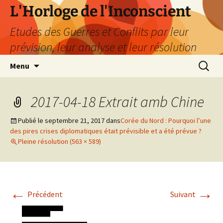
Aller
L'Horloge de l'Inconscient
au
Etudes des Guerres et Conflits par leur
contenu
prévision, leur analyse et leur résolution
Recherc
Menu
2017-04-18 Extrait amb Chine
Publié le
septembre 21, 2017
dans
Corée du Nord : Pourquoi l’une
des pires crises diplomatiques était prévisible et a été prévue ?
Pleine résolution (563 × 589)
←
→
Précédent
Suivant