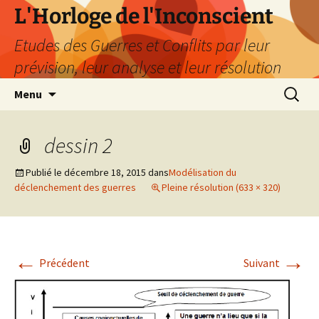
Aller
L'Horloge de l'Inconscient
au
Etudes des Guerres et Conflits par leur
contenu
prévision, leur analyse et leur résolution
Recherc
Menu
dessin 2
Publié le
décembre 18, 2015
dans
Modélisation du
déclenchement des guerres
Pleine résolution (633 × 320)
←
→
Précédent
Suivant