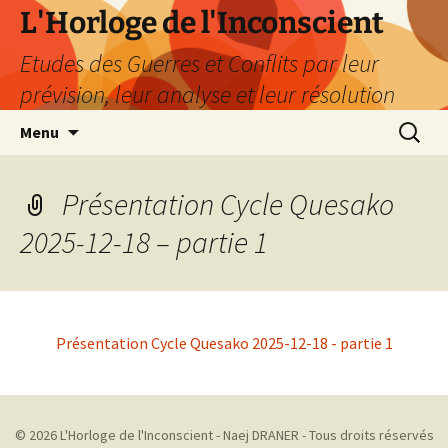
Aller
L'Horloge de l'Inconscient
au
Etudes des Guerres et Conflits par leur
contenu
prévision, leur analyse et leur résolution
Recherc
Menu
Présentation Cycle Quesako
2025-12-18 – partie 1
Présentation Cycle Quesako 2025-12-18 - partie 1
© 2026 L'Horloge de l'Inconscient - Naej DRANER - Tous droits réservés