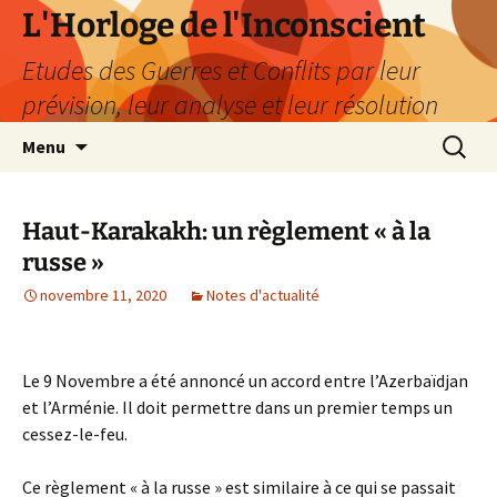
Aller
L'Horloge de l'Inconscient
au
Etudes des Guerres et Conflits par leur
contenu
prévision, leur analyse et leur résolution
Recherc
Menu
Haut-Karakakh: un règlement « à la
russe »
novembre 11, 2020
Notes d'actualité
Le 9 Novembre a été annoncé un accord entre l’Azerbaïdjan
et l’Arménie. Il doit permettre dans un premier temps un
cessez-le-feu.
Ce règlement « à la russe » est similaire à ce qui se passait