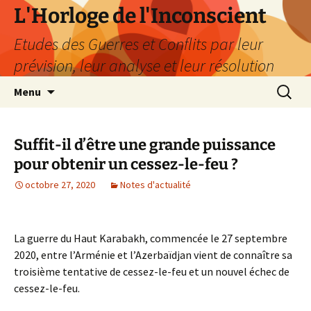
Aller
L'Horloge de l'Inconscient
au
Etudes des Guerres et Conflits par leur
contenu
prévision, leur analyse et leur résolution
Recherc
Menu
Suffit-il d’être une grande puissance
pour obtenir un cessez-le-feu ?
octobre 27, 2020
Notes d'actualité
La guerre du Haut Karabakh, commencée le 27 septembre
2020, entre l’Arménie et l’Azerbaïdjan vient de connaître sa
troisième tentative de cessez-le-feu et un nouvel échec de
cessez-le-feu.