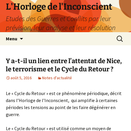
Aller
L'Horloge de l'Inconscient
au
Etudes des Guerres et Conflits par leur
contenu
prévision, leur analyse et leur résolution
Recherc
Menu
Y a-t-il un lien entre l’attentat de Nice,
le terrorisme et le Cycle du Retour ?
août 5, 2016
Notes d'actualité
Le « Cycle du Retour » est ce phénomène périodique, décrit
dans l’Horloge de l’Inconscient, qui amplifie à certaines
périodes les tensions au point de les faire dégénérer en
guerre.
Le « Cycle du Retour » est utilisé comme un moyen de