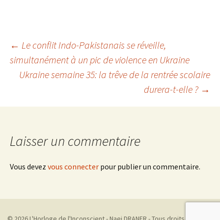
Navigation
←
Le conflit Indo-Pakistanais se réveille,
simultanément à un pic de violence en Ukraine
Ukraine semaine 35: la trêve de la rentrée scolaire
des
durera-t-elle ?
→
articles
Laisser un commentaire
Vous devez
vous connecter
pour publier un commentaire.
© 2026 L'Horloge de l'Inconscient - Naej DRANER - Tous droits réservés