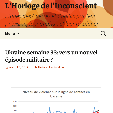
Aller
L'Horloge de l'Inconscient
au
Etudes des Guerres et Conflits par leur
contenu
prévision, leur analyse et leur résolution
Recherc
Menu
Ukraine semaine 33: vers un nouvel
épisode militaire ?
août 19, 2016
Notes d'actualité