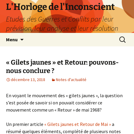
Aller
L'Horloge de l'Inconscient
au
Etudes des Guerres et Conflits par leur
contenu
prévision, leur analyse et leur résolution
Recherc
Menu
« Gilets jaunes » et Retour: pouvons-
nous conclure ?
décembre 13, 2018
Notes d'actualité
En voyant le mouvement des « gilets jaunes », la question
s’est posée de savoir si on pouvait considérer ce
mouvement comme un « Retour » de mai 1968?
Un premier article
« Gilets jaunes et Retour de Mai »
a
résumé quelques éléments, complété de plusieurs notes