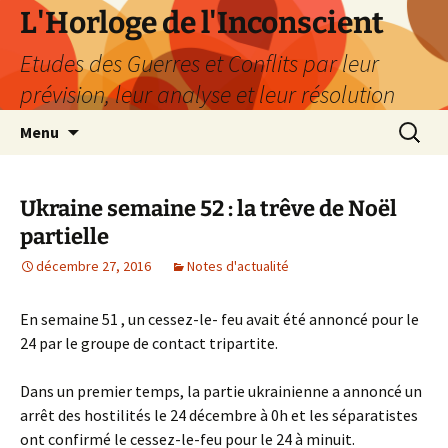
Aller
L'Horloge de l'Inconscient
au
Etudes des Guerres et Conflits par leur
contenu
prévision, leur analyse et leur résolution
Recherc
Menu
Ukraine semaine 52 : la trêve de Noël
partielle
décembre 27, 2016
Notes d'actualité
En semaine 51 , un cessez-le- feu avait été annoncé pour le
24 par le groupe de contact tripartite.
Dans un premier temps, la partie ukrainienne a annoncé un
arrêt des hostilités le 24 décembre à 0h et les séparatistes
ont confirmé le cessez-le-feu pour le 24 à minuit.